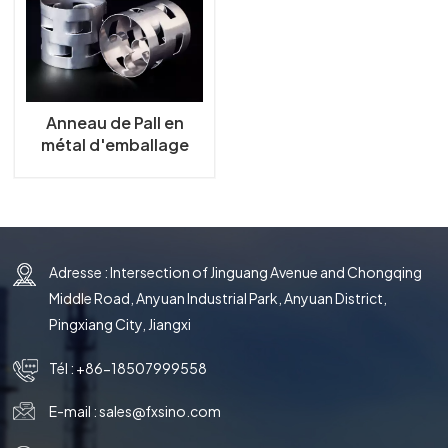
한국의
中文
Anneau de Pall en
métal d'emballage
aléatoire en métal de
haute performance
Adresse : Intersection of Jinguang Avenue and Chongqing
Middle Road, Anyuan Industrial Park, Anyuan District,
Pingxiang City, Jiangxi
Tél :
+86-18507999558
E-mail :
sales@fxsino.com