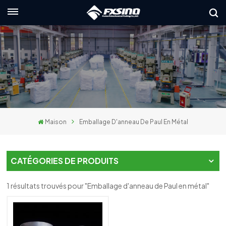
Français
English
français
Deutsch
Maison
Emballage D'anneau De Paul En Métal
русский
italiano
CATÉGORIES DE PRODUITS
español
1 résultats trouvés pour "Emballage d'anneau de Paul en métal"
العربية
日本語