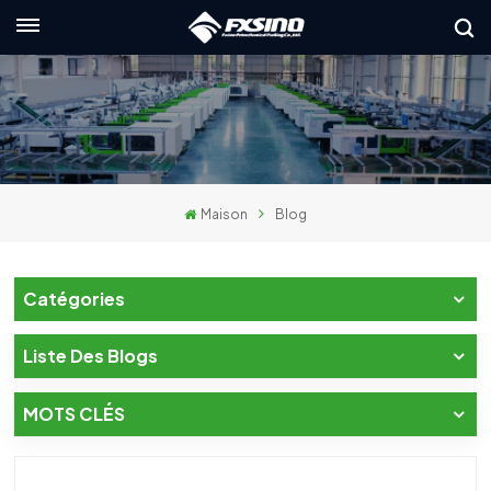
Français
English
français
Maison
Blog
Deutsch
русский
Catégories
italiano
Liste Des Blogs
español
MOTS CLÉS
العربية
日本語