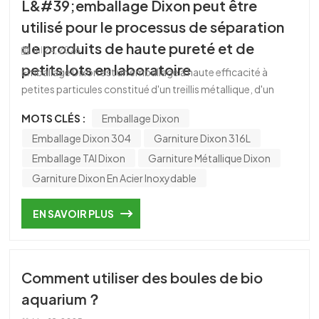
L&#39;emballage Dixon peut être
한국의
utilisé pour le processus de séparation
de produits de haute pureté et de
中文
Jul 24, 2026
petits lots en laboratoire
Emballage Dixon est un emballage à haute efficacité à
petites particules constitué d'un treillis métallique, d'un
diamètre égal à sa hauteur. Les spécifications comprennent
MOTS CLÉS :
Emballage Dixon
principalement 2 × 2, 3 × 3, 4 × 4, 5 × 5, 6 × 6, 7 × 7, 8 × 8, 9 × 9,
Emballage Dixon 304
Garniture Dixon 316L
10 × 10, 11 × 11, 12 × 12, etc. Grâce à la capillarité du treillis
métallique, le liquide peut être bien dispersé et former un
Emballage TAI Dixon
Garniture Métallique Dixon
film, ce qui favorise un transfert de masse et de chaleur
Garniture Dixon En Acier Inoxydable
suffisant entre le gaz et le liquide, et peut éliminer
considérablement les phénomènes instables tels que
EN SAVOIR PLUS
l'écoulement en canal. La perte de charge du garnissage
annulaire θ dépend de facteurs tels que la vitesse du gaz, le
débit de pulvérisation du liquide, la densité du système, la
Comment utiliser des boules de bio
tension superficielle, la viscosité, les caractéristiques du
garnissage, ainsi que le degré de pré-inondation du
aquarium？
garnissage. L'hystérésis de emballage dixon est supérieur à