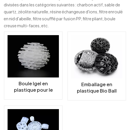
divisées dans les catégories suivantes : charbon actif, sable de
한국의
quartz, zéolite naturelle, résine échangeuse d'ions, filtre enroulé
en nid d'abeille, filtre soufflé par fusion PP, filtre pliant, boule
中文
creuse multi-faces, etc.
Boule Igel en
Emballage en
plastique pour le
plastique Bio Ball
traitement de l'eau
pour le traitement de
l'eau