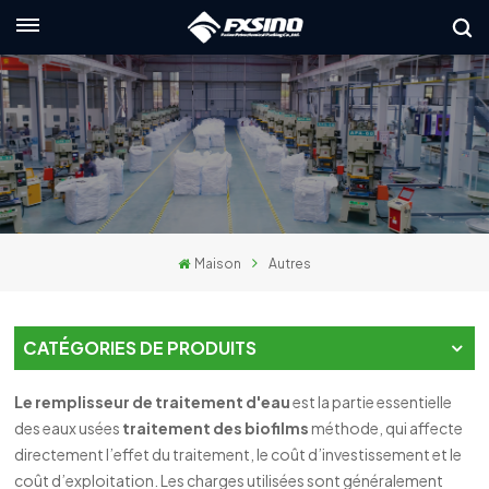
Français
English
français
Deutsch
Maison
Autres
русский
italiano
CATÉGORIES DE PRODUITS
español
Le remplisseur de traitement d'eau
est la partie essentielle
العربية
des eaux usées
traitement des biofilms
méthode, qui affecte
directement l’effet du traitement, le coût d’investissement et le
日本語
coût d’exploitation. Les charges utilisées sont généralement