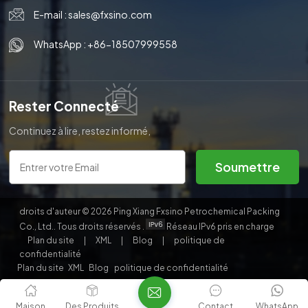
E-mail :
sales@fxsino.com
한국의
WhatsApp :
+86-18507999558
中文
Rester Connecté
Continuez à lire, restez informé,
abonnez-vous et nous vous
invitons à nous dire ce que vous
Soumettre
en pensez.
droits d'auteur © 2026 Ping Xiang Fxsino Petrochemical Packing
Co., Ltd.. Tous droits réservés .
Réseau IPv6 pris en charge
Plan du site
|
XML
|
Blog
|
politique de
confidentialité
Plan du site
XML
Blog
politique de confidentialité
Maison
Des Produits
Contact
WhatsApp