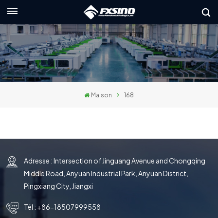
Français
English
français
Maison
168
Deutsch
русский
italiano
Adresse : Intersection of Jinguang Avenue and Chongqing
español
Middle Road, Anyuan Industrial Park, Anyuan District,
العربية
Pingxiang City, Jiangxi
日本語
Tél :
+86-18507999558