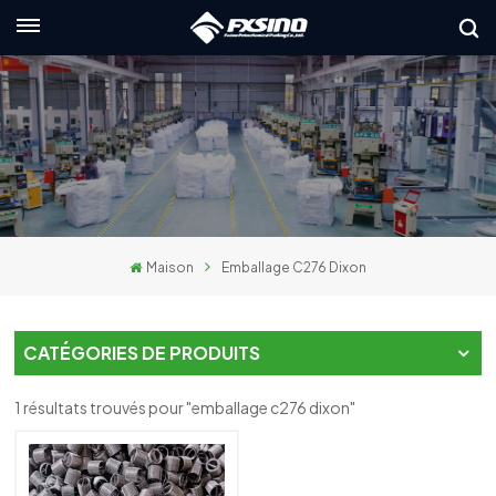
Français
English
français
Deutsch
Maison
Emballage C276 Dixon
русский
italiano
CATÉGORIES DE PRODUITS
español
1 résultats trouvés pour "emballage c276 dixon"
العربية
日本語