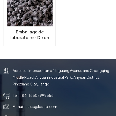
한국의
中文
Emballage de
laboratoire - Dixon
Ring
Adresse : Intersection of Jinguang Avenue and Chongqing
Middle Road, Anyuan Industrial Park, Anyuan District,
Pingxiang City, Jiangxi
Tél :
+86-18507999558
E-mail :
sales@fxsino.com