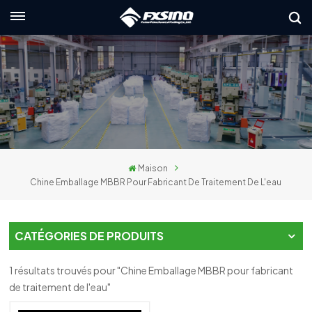
Français
English
français
Deutsch
Maison
русский
Chine Emballage MBBR Pour Fabricant De Traitement De L'eau
italiano
español
CATÉGORIES DE PRODUITS
العربية
1 résultats trouvés pour "Chine Emballage MBBR pour fabricant
de traitement de l'eau"
日本語