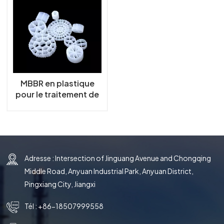
한국의
中文
MBBR en plastique
pour le traitement de
l'eau
Adresse : Intersection of Jinguang Avenue and Chongqing
Middle Road, Anyuan Industrial Park, Anyuan District,
Pingxiang City, Jiangxi
Tél :
+86-18507999558