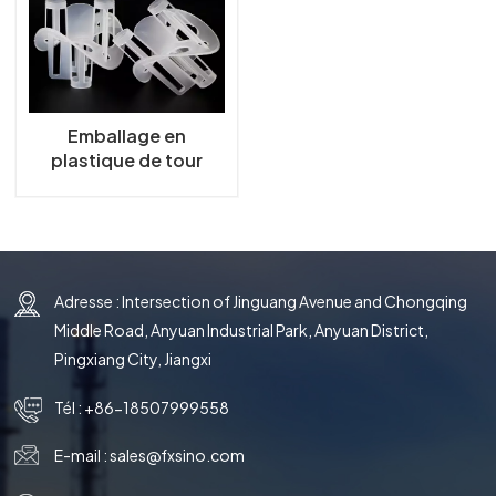
한국의
中文
Emballage en
plastique de tour
d'anneau de Heilex
Adresse : Intersection of Jinguang Avenue and Chongqing
Middle Road, Anyuan Industrial Park, Anyuan District,
Pingxiang City, Jiangxi
Tél :
+86-18507999558
E-mail :
sales@fxsino.com