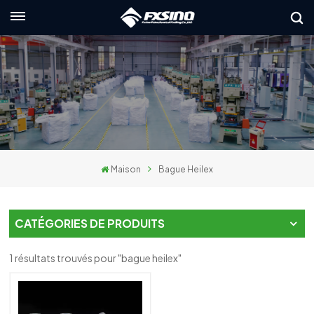
Français
English
français
Deutsch
Maison
Bague Heilex
русский
italiano
CATÉGORIES DE PRODUITS
español
1 résultats trouvés pour "bague heilex"
العربية
日本語