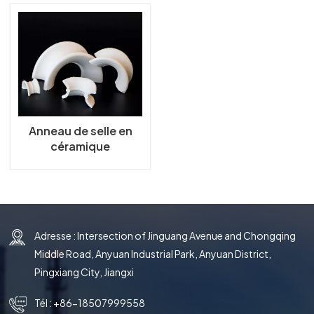
한국의
中文
Anneau de selle en
céramique
d'emballage aléatoire
Adresse : Intersection of Jinguang Avenue and Chongqing
Middle Road, Anyuan Industrial Park, Anyuan District,
Pingxiang City, Jiangxi
Tél :
+86-18507999558