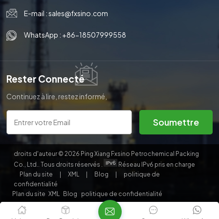
E-mail :
sales@fxsino.com
WhatsApp :
+86-18507999558
Rester Connecté
Continuez à lire, restez informé,
abonnez-vous et nous vous
invitons à nous dire ce que vous
Soumettre
en pensez.
droits d'auteur © 2026 Ping Xiang Fxsino Petrochemical Packing
Co., Ltd.. Tous droits réservés .
Réseau IPv6 pris en charge
Plan du site
|
XML
|
Blog
|
politique de
confidentialité
Plan du site
XML
Blog
politique de confidentialité