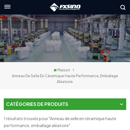
Français
English
français
Deutsch
Maison
русский
Anneau De Selle En Céramique Haute Performance, Emballage
Aléatoire
italiano
español
CATÉGORIES DE PRODUITS
العربية
1 résultats trouvés pour "Anneau de selle en céramique haute
日本語
performance, emballage aléatoire"