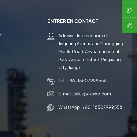
日本語
ENTRER EN CONTACT
한국의
é
Adresse : Intersection of
中文
Jinguang Avenue and Chongqing
e
Middle Road, Anyuan Industrial
Park, Anyuan District, Pingxiang
City, Jiangxi
Tél :
+86-18507999558
E-mail :
sales@fxsino.com
WhatsApp :
+86-18507999558