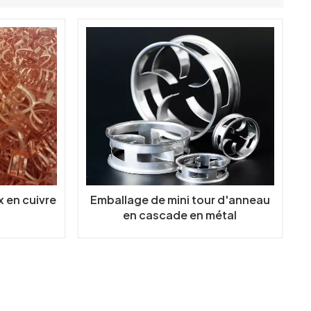
日本語
한국의
中文
x en cuivre
Emballage de mini tour d'anneau
en cascade en métal