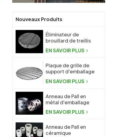
Nouveaux Produits
Éliminateur de
brouillard de treillis
métallique tricoté
EN SAVOIR PLUS
antibuée
Plaque de grille de
support d'emballage
aléatoire pour
EN SAVOIR PLUS
colonne de
distillation
Anneau de Pall en
métal d'emballage
aléatoire en métal de
EN SAVOIR PLUS
haute performance
Anneau de Pall en
céramique