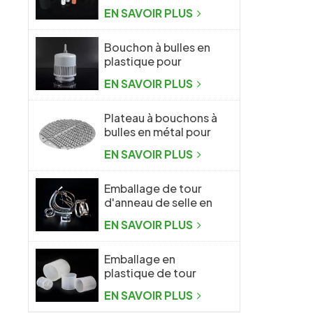
d'emballage
EN SAVOIR PLUS
aléatoire
Bouchon à bulles en
plastique pour
l'industrie chimique
EN SAVOIR PLUS
Plateau à bouchons à
bulles en métal pour
l'industrie chimique
EN SAVOIR PLUS
Emballage de tour
d'anneau de selle en
métal Intalox
EN SAVOIR PLUS
Emballage en
plastique de tour
d'anneau de Raschig
EN SAVOIR PLUS