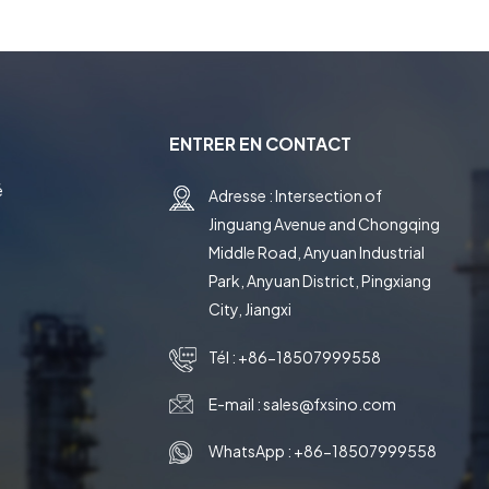
ENTRER EN CONTACT
é
Adresse : Intersection of
Jinguang Avenue and Chongqing
e
Middle Road, Anyuan Industrial
Park, Anyuan District, Pingxiang
City, Jiangxi
Tél :
+86-18507999558
E-mail :
sales@fxsino.com
WhatsApp :
+86-18507999558