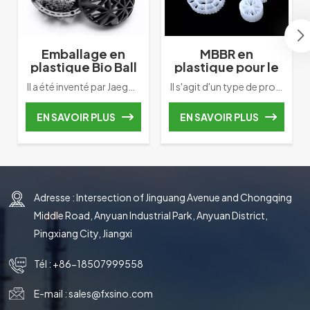
Emballage en
MBBR en
plastique Bio Ball
plastique pour le
pour le
traitement de
Il a été inventé par Jaeger Tri. D'une manière générale, l'absence de grande surface constitue le plus grand avantage du Tri-pack. La forme distinctive des nervures, des entretoises et des tiges d'égouttement confère aux supports de garniture de la tour Tri-Packs des caractéristiques de mouillage supérieures et la capacité de maintenir une distribution uniforme du liquide dans tout le lit. Dans la théorie traditionnelle du transfert de masse, nous pensons souvent qu’une grande surface augmentera l’efficacité du transfert de masse. Parfois, une surface excessive peut empêcher le contact gaz/liquide et créer des chutes de pression plus élevées. Finalement, cela conduira au blocage du canal de Packing. Sur la base de cette nouvelle compréhension, Jaeger avait inventé le Tri-pack. Fondamentalement, ce pack fournit un contrat de surface maximal entre le gaz et le liquide de lavage en facilitant la formation continue de gouttelettes par le lit garni. Il a été reconnu comme le meilleur emballage pour le décapage d'air, le dégazage et l'épurateur.
Il s'agit d'un type de processus de traitement des eaux usées qui a été inventé pour la première fois par le professeur Hallvard Degaard de l'Université des sciences et technologies à la fin des années 1980. Le système MBBR se compose d'un réservoir d'aération (similaire à un réservoir de boues activées) avec des supports en plastique spéciaux qui fournir une surface où un biofilm peut se développer. Les supports sont constitués d'un matériau dont la densité est proche de celle de l'eau (1 g/cm3). Un exemple est le polyéthylène haute densité (HDPE) qui présente une densité proche de 0,95 g/cm3. Les transporteurs seront mélangés dans le réservoir par le système d'aération et auront ainsi un bon contact entre le substrat dans les eaux usées entrantes et la biomasse sur les transporteurs.
traitement de
l'eau
l'eau
EN SAVOIR PLUS
EN SAVOIR PLUS
Adresse : Intersection of Jinguang Avenue and Chongqing
Middle Road, Anyuan Industrial Park, Anyuan District,
Pingxiang City, Jiangxi
Tél :
+86-18507999558
E-mail :
sales@fxsino.com