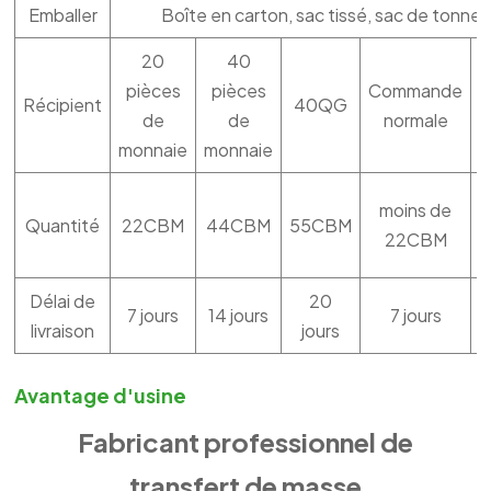
Emballer
Boîte en carton, sac tissé, sac de tonne,
20
40
pièces
pièces
Commande
Récipient
40QG
de
de
normale
monnaie
monnaie
moins de
Quantité
22CBM
44CBM
55CBM
22CBM
Délai de
20
7 jours
14 jours
7 jours
livraison
jours
Avantage d'usine
Fabricant professionnel de
transfert de masse