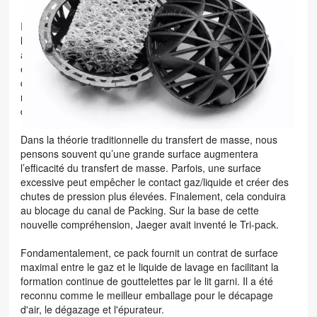
한국의
Il a été inventé par Jaeger Tri. D'une manière générale,
l'absence de grande surface constitue le plus grand
中文
avantage du Tri-pack. La forme distinctive des nervures, des
entretoises et des tiges d'égouttement confère aux supports
de garniture de la tour Tri-Packs des caractéristiques de
mouillage supérieures et la capacité de maintenir une
distribution uniforme du liquide dans tout le lit.
Dans la théorie traditionnelle du transfert de masse, nous
pensons souvent qu’une grande surface augmentera
l’efficacité du transfert de masse. Parfois, une surface
excessive peut empêcher le contact gaz/liquide et créer des
chutes de pression plus élevées. Finalement, cela conduira
au blocage du canal de Packing. Sur la base de cette
nouvelle compréhension, Jaeger avait inventé le Tri-pack.
Fondamentalement, ce pack fournit un contrat de surface
maximal entre le gaz et le liquide de lavage en facilitant la
formation continue de gouttelettes par le lit garni. Il a été
reconnu comme le meilleur emballage pour le décapage
d'air, le dégazage et l'épurateur.