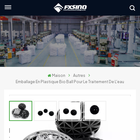
Français
English
français
Deutsch
Maison
Autres
русский
Emballage En Plastique Bio Ball Pour Le Traitement De L'eau
italiano
español
العربية
Emballage En Plastique Bio Ball Pour Le
日本語
Traitement De L'eau