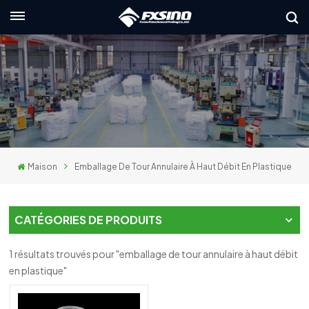
Français
English
français
Deutsch
Maison
Emballage De Tour Annulaire À Haut Débit En Plastique
русский
italiano
CATÉGORIES DE PRODUITS
español
1 résultats trouvés pour "emballage de tour annulaire à haut débit
العربية
en plastique"
日本語