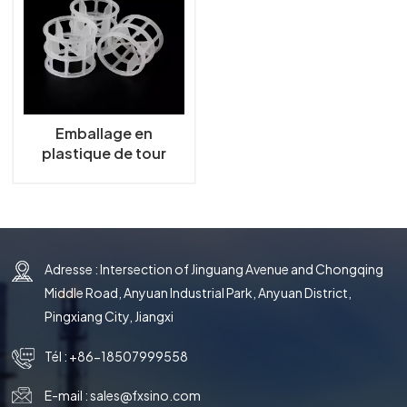
한국의
中文
Emballage en
plastique de tour
d'anneau de Hiflow
Adresse : Intersection of Jinguang Avenue and Chongqing
Middle Road, Anyuan Industrial Park, Anyuan District,
Pingxiang City, Jiangxi
Tél :
+86-18507999558
E-mail :
sales@fxsino.com