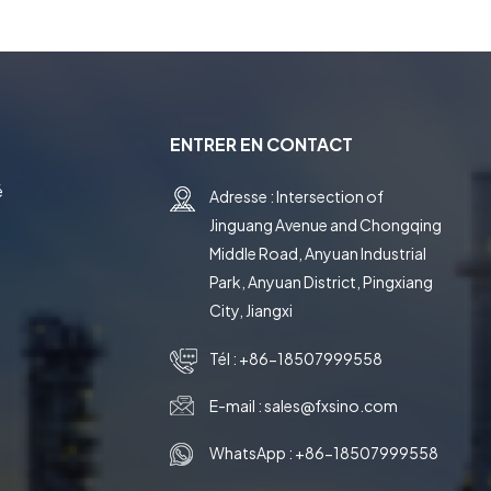
ENTRER EN CONTACT
é
Adresse : Intersection of
Jinguang Avenue and Chongqing
e
Middle Road, Anyuan Industrial
Park, Anyuan District, Pingxiang
City, Jiangxi
Tél :
+86-18507999558
E-mail :
sales@fxsino.com
WhatsApp :
+86-18507999558