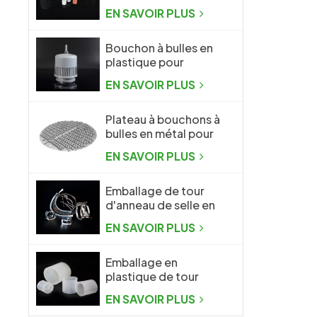
d'emballage
EN SAVOIR PLUS
aléatoire
Bouchon à bulles en
plastique pour
l'industrie chimique
EN SAVOIR PLUS
Plateau à bouchons à
bulles en métal pour
l'industrie chimique
EN SAVOIR PLUS
Emballage de tour
d'anneau de selle en
métal Intalox
EN SAVOIR PLUS
Emballage en
plastique de tour
d'anneau de Raschig
EN SAVOIR PLUS