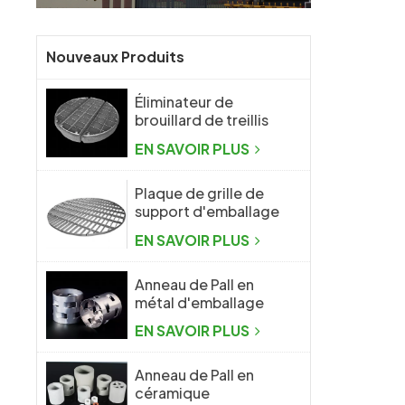
Nouveaux Produits
Éliminateur de
brouillard de treillis
métallique tricoté
EN SAVOIR PLUS
antibuée
Plaque de grille de
support d'emballage
aléatoire pour
EN SAVOIR PLUS
colonne de
distillation
Anneau de Pall en
métal d'emballage
aléatoire en métal de
EN SAVOIR PLUS
haute performance
Anneau de Pall en
céramique