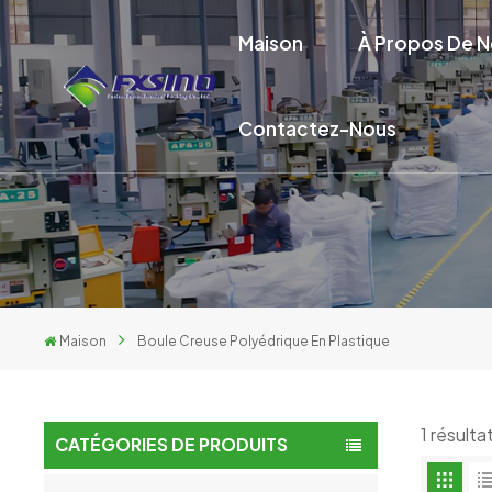
Maison
À Propos De 
Contactez-Nous
Maison
Boule Creuse Polyédrique En Plastique
1 résult
CATÉGORIES DE PRODUITS