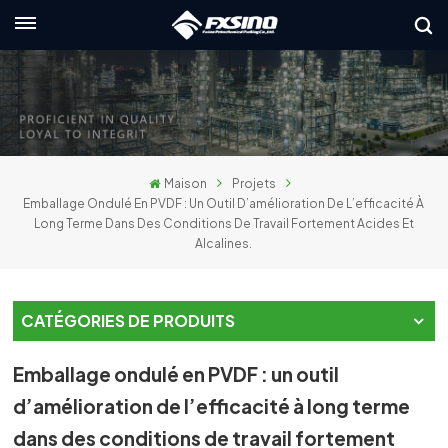
Français
English
français
Maison
Projets
Deutsch
Emballage Ondulé En PVDF : Un Outil D’amélioration De L’efficacité À
Long Terme Dans Des Conditions De Travail Fortement Acides Et
Alcalines.
русский
italiano
CATÉGORIES DE PRODUITS
español
Emballage ondulé en PVDF : un outil
العربية
d’amélioration de l’efficacité à long terme
日本語
dans des conditions de travail fortement