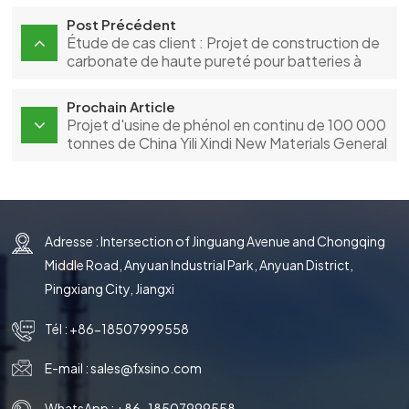
Post Précédent
Étude de cas client : Projet de construction de
carbonate de haute pureté pour batteries à
énergie nouvelle de Tongling Jintai Chemical
Prochain Article
Projet d'usine de phénol en continu de 100 000
tonnes de China Yili Xindi New Materials General
Package
Adresse : Intersection of Jinguang Avenue and Chongqing
Middle Road, Anyuan Industrial Park, Anyuan District,
Pingxiang City, Jiangxi
Tél :
+86-18507999558
E-mail :
sales@fxsino.com
WhatsApp :
+86-18507999558