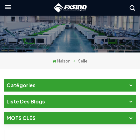
Français
English
français
Maison
Selle
Deutsch
русский
Catégories
italiano
Liste Des Blogs
español
MOTS CLÉS
العربية
日本語