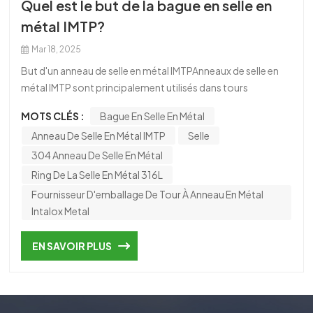
Quel est le but de la bague en selle en
한국의
métal IMTP?
中文
Mar 18, 2025
But d'un anneau de selle en métal IMTPAnneaux de selle en
métal IMTP sont principalement utilisés dans tours
emballées Aux fins suivantes:Absorption de gazÉlimination
MOTS CLÉS :
Bague En Selle En Métal
des composants spécifiques des flux de gaz (par exemple,
Anneau De Selle En Métal IMTP
Selle
co₂, H₂s, élimination de So₂ dans la désulfuration des gaz de
combustion).DistillationSéparer les mélanges liquides en
304 Anneau De Selle En Métal
fonction de leurs points d'ébullition (par exemple, dans
Ring De La Selle En Métal 316L
l'industrie pétrochimique).DécapageÉlimination des
Fournisseur D'emballage De Tour À Anneau En Métal
composants volatils des liquides (par exemple, décapage
Intalox Metal
de l'ammoniac des eaux usées).Transfert de
chaleurAmélioration de l'efficacité d'échange de chaleur
EN SAVOIR PLUS
dans les tours de refroidissement ou les échangeurs de
chaleur.Réactions chimiquesAmélioration du contact entre
les réactifs dans les processus de distillation catalytique ou
réactive.Traitement des eaux uséesÉlimination des