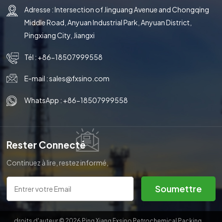
polluants tels que les COV (composés organiques volatils)
Adresse : Intersection of Jinguang Avenue and Chongqing
ou l'ammoniac de l'eau.
Middle Road, Anyuan Industrial Park, Anyuan District,
Pingxiang City, Jiangxi
Tél :
+86-18507999558
E-mail :
sales@fxsino.com
WhatsApp :
+86-18507999558
Rester Connecté
Continuez à lire, restez informé,
abonnez-vous et nous vous
invitons à nous dire ce que vous
Soumettre
en pensez.
droits d'auteur © 2026 Ping Xiang Fxsino Petrochemical Packing